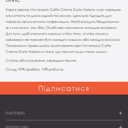
Кава в зернах Movenpick Caffe Crema Gusto Italiano має середню
кислотність та шоколадний післясмак. Ідеально підходить для
повністю автоматичних кофемашин. Напій виходить бездоганним
як з молоком, так і без. Особливо насиченим виходить еспресо.
Для того, щоб отримати хорошу стійку пінку, ступінь помелу
кавоварки не повинен бути занадто низьким або занадто високим.
Показником правильного приготування кави Movenpick Caffe
Crema Gusto Italiano є пінка, що прилипла до стінок чашки.
Ступінь обсмажування: середньо-темна.
Склад: 90% арабіка, 10% робуста.
П
і
д
п
и
с
а
т
и
с
я
PARTNERS
BESTSELLERS